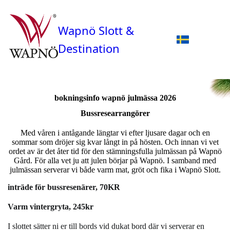
Wapnö Slott &
Destination
bokningsinfo wapnö julmässa 2026
Bussresearrangörer
Med våren i antågande längtar vi efter ljusare dagar och en
sommar som dröjer sig kvar långt in på hösten. Och innan vi vet
ordet av är det åter tid för den stämningsfulla julmässan på Wapnö
Gård. För alla vet ju att julen börjar på Wapnö. I samband med
julmässan serverar vi både varm mat, gröt och fika i Wapnö Slott.
inträde för bussresenärer, 70KR
Varm vintergryta, 245kr
I slottet sätter ni er till bords vid dukat bord där
vi serverar en