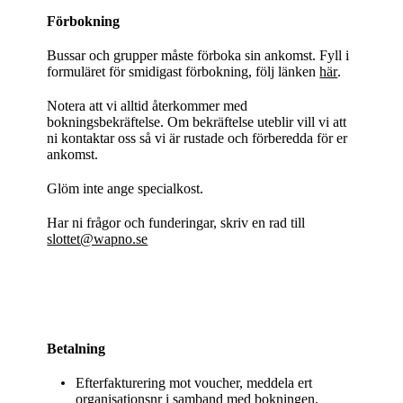
Förbokning
Bussar och grupper måste förboka sin ankomst. Fyll i
formuläret för smidigast förbokning, följ länken
här
.
Notera att vi alltid återkommer med
bokningsbekräftelse. Om bekräftelse uteblir vill vi att
ni kontaktar oss så vi är rustade och förberedda för er
ankomst.
Glöm inte ange specialkost.
Har ni frågor och funderingar, skriv en rad till
slottet@wapno.se
Betalning
Efterfakturering mot voucher, meddela ert
organisationsnr i samband med bokningen.