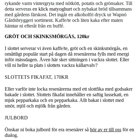
rykande varm vintergryta med nötkött, potatis och grönsaker. Till
detta serveras
en klick matyoghurt
och nybakat bröd tillsammans
med gårdens färskost. Det ingår en alkoholfri dryck ur Wapnö
Gårdsbryggeri sortiment. Kaffe/te och liten kaka efter maten
hämtar ni efteråt från en buffé.
GRÖT OCH SKINKSMÖRGÅS, 120kr
I slottet serverar vi även kaffe/te, gröt och en skinksmörgås, en
omåttligt populär start på dagen då resenärerna fylls med energi
inför mässdagen. Även här sker sittningen i vackra slottet. Eller
vill ni hellre ta plats i slottets vackra källarvalv?
SLOTTETS FIKAFAT, 170KR
Eller varför inte locka resenärerna med ett slottfika med godsaker
bakade i slottet. Slottets fikafat innehåller en saftig lussekatt, en
mjuk pepparkaka och en pepparkaka. Allt bakat i slottet med
smör, mjöl och mjölk från gården.
JULBORD
Önskar ni boka julbord för era resenärer så
hör av er till oss
för en
dialog.