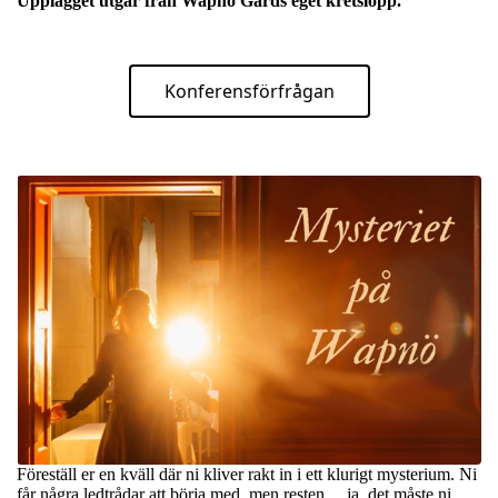
Upplägget utgår från Wapnö Gårds eget kretslopp.
Konferensförfrågan
Föreställ er en kväll där ni kliver rakt in i ett klurigt mysterium. Ni
får några ledtrådar att börja med, men resten… ja, det måste ni